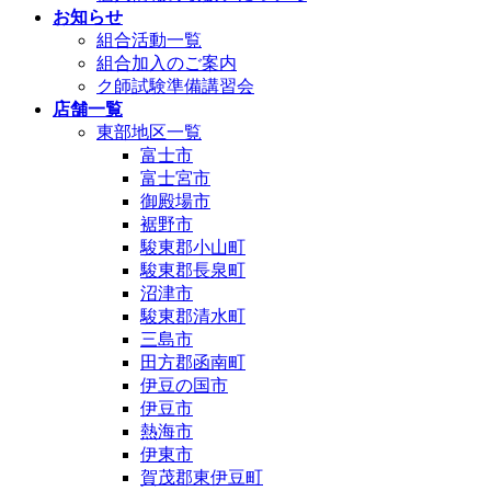
お知らせ
組合活動一覧
組合加入のご案内
ク師試験準備講習会
店舗一覧
東部地区一覧
富士市
富士宮市
御殿場市
裾野市
駿東郡小山町
駿東郡長泉町
沼津市
駿東郡清水町
三島市
田方郡函南町
伊豆の国市
伊豆市
熱海市
伊東市
賀茂郡東伊豆町