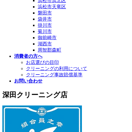
浜松市浜北区
浜松市天竜区
磐田市
袋井市
掛川市
菊川市
御前崎市
湖西市
周智郡森町
消費者の方へ
お店選びの目印
クリーニングの利用について
クリーニング事故賠償基準
お問い合わせ
深田クリーニング店